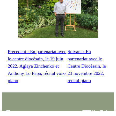
Précédent :
En partenariat avec
Suivant :
En
le centre diocésain, le 19 juin
partenariat avec le
2022, Aglaya Zinchenko et
Centre Diocésain, le
Anthony Lo Papa, récital voix-
23 novembre 2022,
piano
récital piano