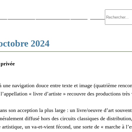
Rechercher
s ?
Évènements
Nous contacter
Nous rejoindre
 octobre 2024
 privée
 à une navigation douce entre texte et image (quatrième renco
, l’appellation « livre d’artiste » recouvre des productions très
ns son acception la plus large : un livre/oeuvre d’art souvent 
éralement diffusé hors des circuits classiques de distribution,
 artistique, un va-et-vient fécond, une sorte de « marche à l’e